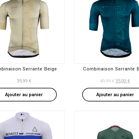
binaison Serrante Beige
Combinaison Serrante 
39,99
€
49,99
€
Original
35,00
€
Curr
price
pric
Ajouter au panier
Ajouter au panier
was:
is:
49,99 €.
35,0
This
product
has