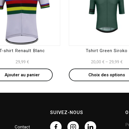
multiple
variants.
The
options
may
be
T-shirt Renault Blanc
Tshirt Green Siroko
chosen
29,99
€
20,00
€
29,99
€
–
on
the
Ajouter au panier
Choix des options
product
page
SUIVEZ-NOUS
O
Pr
Contact