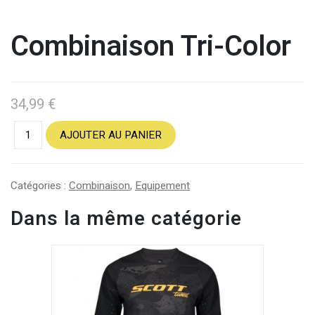
Combinaison Tri-Color
34,99
€
AJOUTER AU PANIER
Catégories :
Combinaison
,
Equipement
Dans la même catégorie
This
product
has