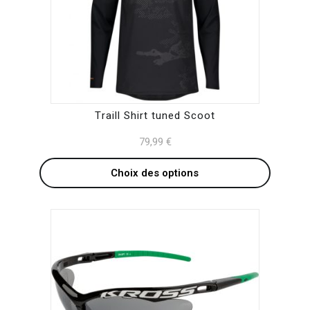
multiple
variants.
The
options
may
be
Traill Shirt tuned Scoot
chosen
79,99
€
on
the
Choix des options
product
page