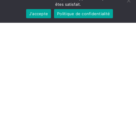
êtes satisfait.
J'accepte
Politique de confidentialité
J'accepte que Trade. traite mes données afin de prendre
contact avec moi.
trade. je vends en ligne - Demo © 2026
Contact
Ceci est une boutique de démo, aucune commande ne
sera honorée.
Cette version est une BETA en constance évolution