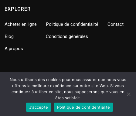
EXPLORER
Acheter en ligne
Politique de confidentialité
Contact
Blog
Conditions générales
A propos
SUIVEZ-NOUS
Nous utilisons des cookies pour nous assurer que nous vous
offrons la meilleure expérience sur notre site Web. Si vous
continuez à utiliser ce site, nous supposerons que vous en
êtes satisfait.
J'accepte
Politique de confidentialité
ON GARDE CONTACT ?
Profite de notre newsletter pour rester au courant des
nouveautés et des ventes spéciales.