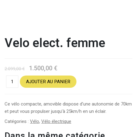
Velo elect. femme
1.500,00
€
Original
Current
2.099,00
€
price
price
AJOUTER AU PANIER
was:
is:
2.099,00 €.
1.500,00 €.
Ce vélo compacte, amovible dispose d’une autonomie de 70km
et peut vous propulser jusqu’à 25km/h en un éclair.
Catégories :
Vélo
,
Vélo électrique
Dans la même catégorie