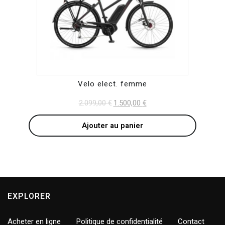
Velo elect. femme
2.099,00
€
Original
1.500,00
€
Current
price
price
Ajouter au panier
was:
is:
2.099,00 €.
1.500,00 €.
EXPLORER
Acheter en ligne
Politique de confidentialité
Contact