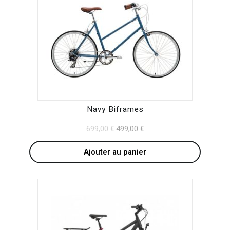
Navy Biframes
699,00
€
Original
499,00
€
Current
price
price
Ajouter au panier
was:
is:
699,00 €.
499,00 €.